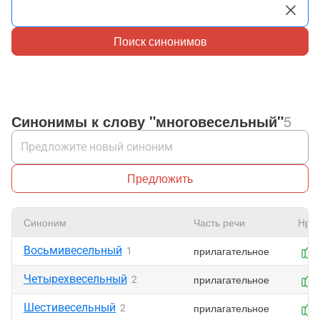
Поиск синонимов
Синонимы к слову "многовесельный"
5
Предложить
Синоним
Часть речи
Нрав
Восьмивесельный
прилагательное
1
Четырехвесельный
прилагательное
2
Шестивесельный
прилагательное
2