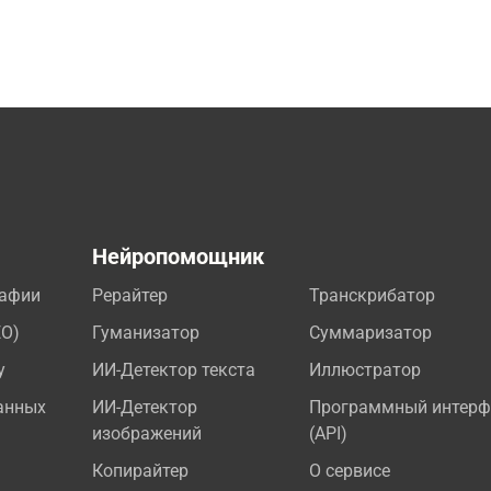
а
Нейропомощник
рафии
Рерайтер
Транскрибатор
EO)
Гуманизатор
Суммаризатор
у
ИИ-Детектор текста
Иллюстратор
анных
ИИ-Детектор
Программный интерф
изображений
(API)
Копирайтер
О сервисе