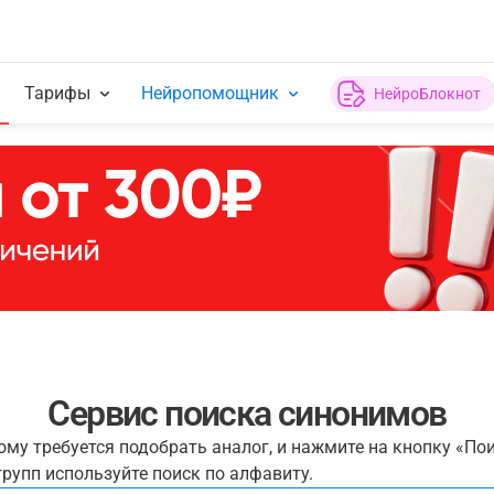
Тарифы
Нейропомощник
НейроБлокнот
Сервис поиска синонимов
рому требуется подобрать аналог, и нажмите на кнопку «По
рупп используйте поиск по алфавиту.