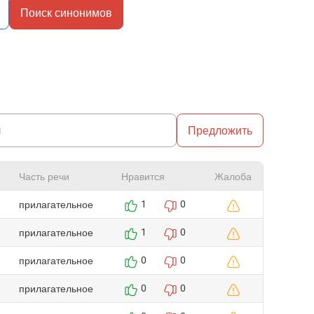
Поиск синонимов
Предложить
Часть речи
Нравится
Жалоба
прилагательное
1
0
прилагательное
1
0
прилагательное
0
0
прилагательное
0
0