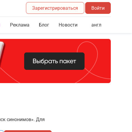
Зарегистрироваться
Войти
Реклама
Блог
англ
Новости
иск синонимов». Для