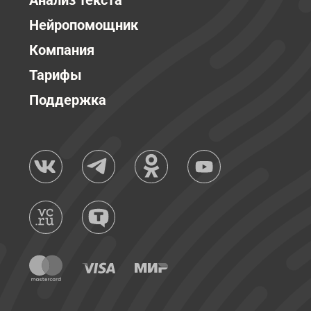
Анализ текста
Нейропомощник
Компания
Тарифы
Поддержка