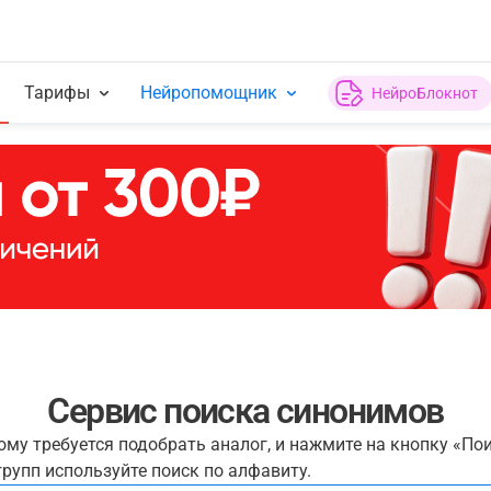
Тарифы
Нейропомощник
НейроБлокнот
Сервис поиска синонимов
рому требуется подобрать аналог, и нажмите на кнопку «По
рупп используйте поиск по алфавиту.