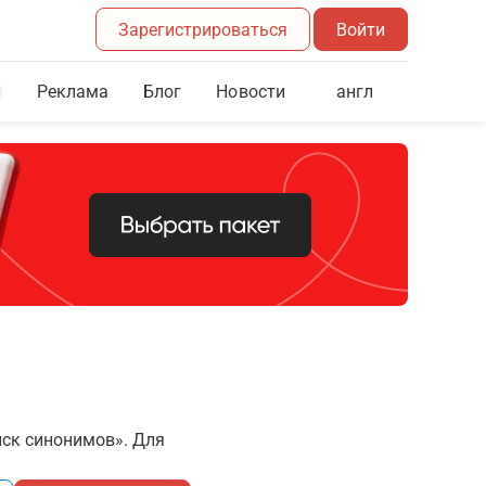
Зарегистрироваться
Войти
Реклама
Блог
англ
Новости
иск синонимов». Для