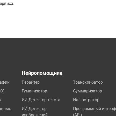
ервиса.
а
Нейропомощник
рафии
Рерайтер
Транскрибатор
EO)
Гуманизатор
Суммаризатор
у
ИИ-Детектор текста
Иллюстратор
анных
ИИ-Детектор
Программный интерф
изображений
(API)