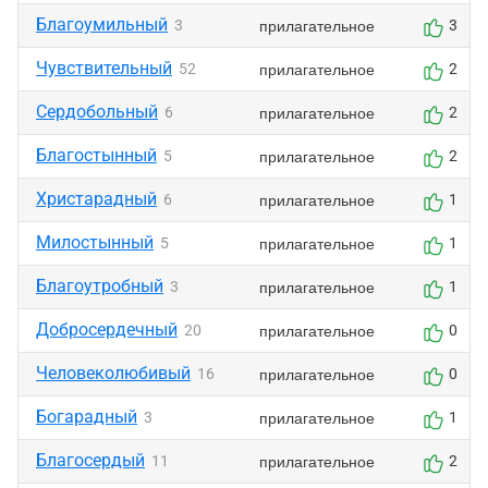
Благоумильный
прилагательное
3
3
Чувствительный
прилагательное
52
2
Сердобольный
прилагательное
6
2
Благостынный
прилагательное
5
2
Христарадный
прилагательное
6
1
Милостынный
прилагательное
5
1
Благоутробный
прилагательное
3
1
Добросердечный
прилагательное
20
0
Человеколюбивый
прилагательное
16
0
Богарадный
прилагательное
3
1
Благосердый
прилагательное
11
2