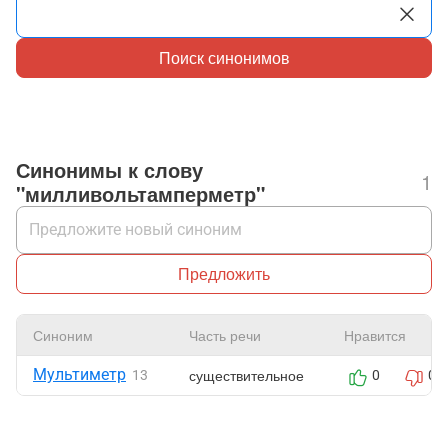
Поиск синонимов
Синонимы к слову
1
"милливольтамперметр"
Предложить
Синоним
Часть речи
Нравится
Мультиметр
существительное
13
0
0