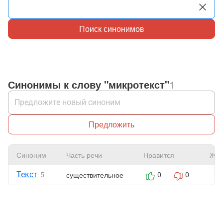
Поиск синонимов
Синонимы к слову "микротекст"
1
Предложить
Синоним
Часть речи
Нравится
Жал
Текст
существительное
5
0
0