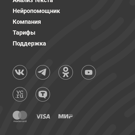
Анализ текста
Нейропомощник
Компания
Тарифы
Поддержка