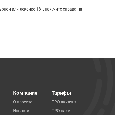
рной или лексике 18+, нажмите справа на
Компания
Тарифы
О проекте
ПРО-аккаунт
Новости
ПРО-пакет