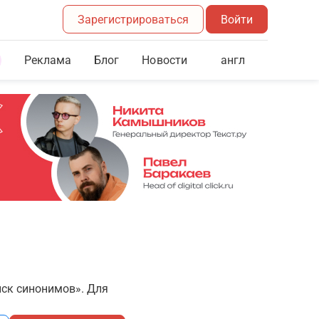
Зарегистрироваться
Войти
Реклама
Блог
англ
Новости
иск синонимов». Для