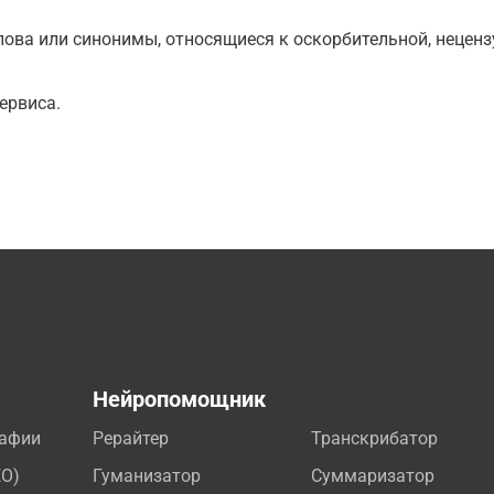
ова или синонимы, относящиеся к оскорбительной, нецензу
ервиса.
а
Нейропомощник
рафии
Рерайтер
Транскрибатор
EO)
Гуманизатор
Суммаризатор