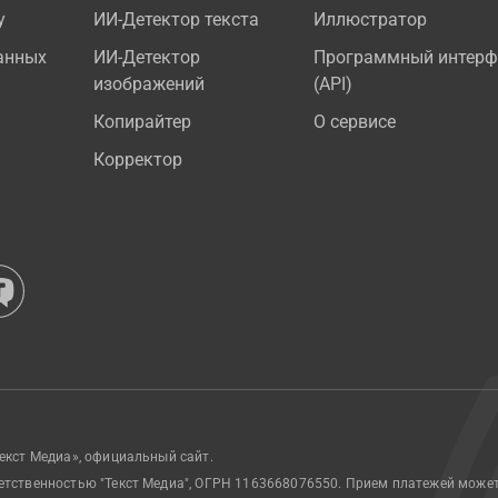
у
ИИ-Детектор текста
Иллюстратор
анных
ИИ-Детектор
Программный интерф
изображений
(API)
Копирайтер
О сервисе
Корректор
екст Медиа», официальный сайт.
етственностью "Текст Медиа", ОГРН 1163668076550. Прием платежей може