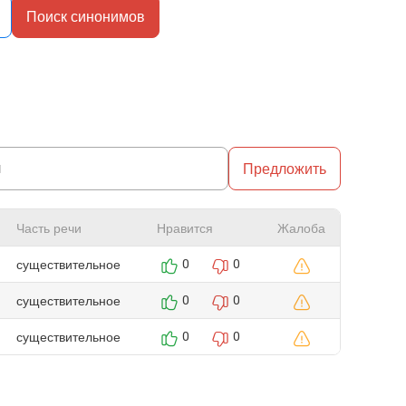
Поиск синонимов
Предложить
Часть речи
Нравится
Жалоба
существительное
0
0
существительное
0
0
существительное
0
0