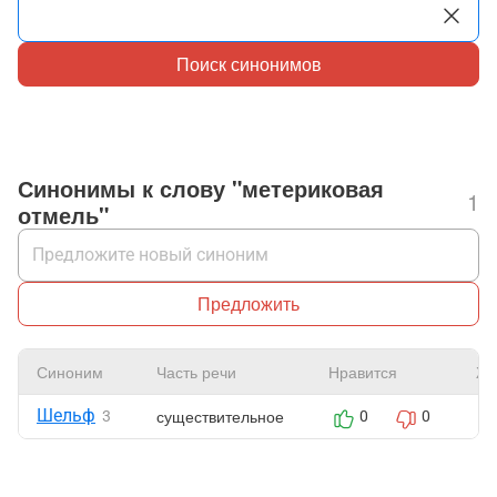
Поиск синонимов
Синонимы к слову "метериковая
1
отмель"
Предложить
Синоним
Часть речи
Нравится
Жа
Шельф
существительное
3
0
0