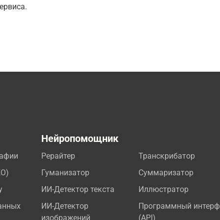
ервиса.
а
Нейропомощник
рафии
Рерайтер
Транскрибатор
EO)
Гуманизатор
Суммаризатор
у
ИИ-Детектор текста
Иллюстратор
анных
ИИ-Детектор
Программный интерф
изображений
(API)