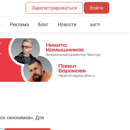
Зарегистрироваться
Войти
Реклама
Блог
англ
Новости
иск синонимов». Для