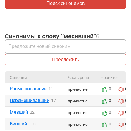
Поиск синонимов
Синонимы к слову "месивший"
6
Предложить
Синоним
Часть речи
Нравится
Размешивавший
причастие
11
0
0
Перемешивавший
причастие
17
0
0
Мявший
причастие
22
0
0
Бивший
причастие
110
0
0