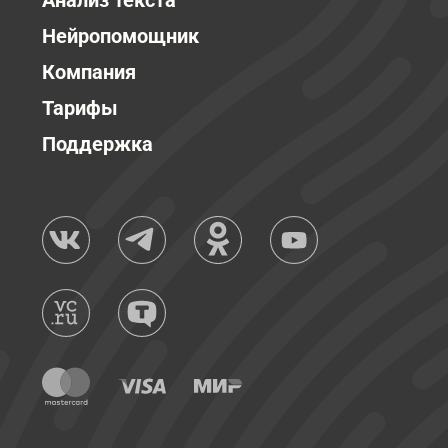
Анализ текста
Нейропомощник
Компания
Тарифы
Поддержка