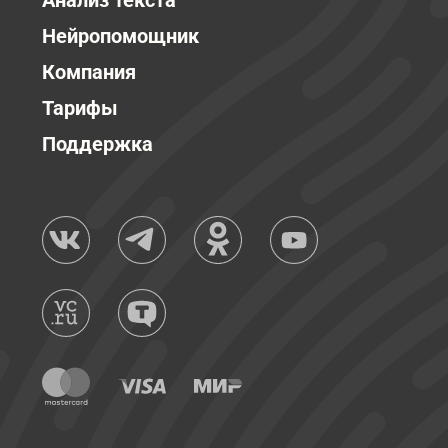
Анализ текста
Нейропомощник
Компания
Тарифы
Поддержка