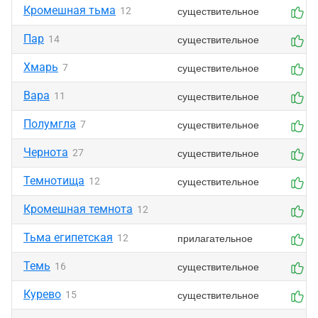
Кромешная тьма
существительное
12
0
Пар
существительное
14
0
Хмарь
существительное
7
0
Вара
существительное
11
0
Полумгла
существительное
7
0
Чернота
существительное
27
0
Темнотища
существительное
12
0
Кромешная темнота
12
0
Тьма египетская
прилагательное
12
0
Темь
существительное
16
0
Курево
существительное
15
0