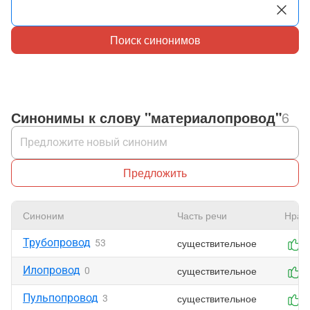
Поиск синонимов
Синонимы к слову "материалопровод"
6
Предложить
Синоним
Часть речи
Нрав
Трубопровод
существительное
53
0
Илопровод
существительное
0
0
Пульпопровод
существительное
3
0