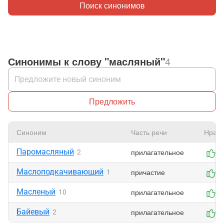
Поиск синонимов
Синонимы к слову "масляный"
4
Предложить
Синоним
Часть речи
Нрави
Паромасляный
прилагательное
2
0
Маслоподкачивающий
причастие
1
0
Масленый
прилагательное
10
0
Байевый
прилагательное
2
0