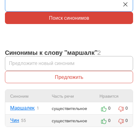
Поиск синонимов
Синонимы к слову "маршалк"
2
Предложить
Синоним
Часть речи
Нравится
Маршалек
существительное
1
0
0
Чин
существительное
55
0
0