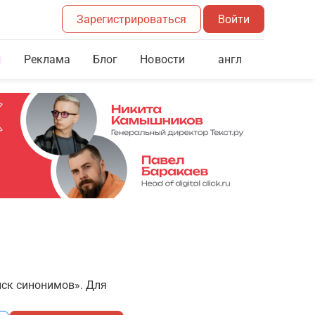
Зарегистрироваться
Войти
Реклама
Блог
англ
Новости
иск синонимов». Для