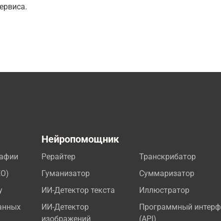
ервиса.
а
Нейропомощник
рафии
Рерайтер
Транскрибатор
EO)
Гуманизатор
Суммаризатор
у
ИИ-Детектор текста
Иллюстратор
анных
ИИ-Детектор
Программный интерф
изображений
(API)