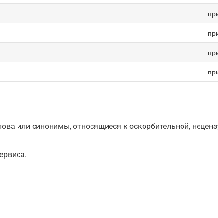
пр
пр
пр
пр
ова или синонимы, относящиеся к оскорбительной, нецензу
ервиса.