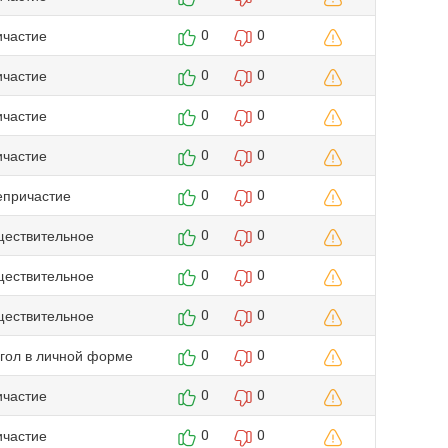
ичастие
0
0
ичастие
0
0
ичастие
0
0
ичастие
0
0
епричастие
0
0
ществительное
0
0
ществительное
0
0
ществительное
0
0
агол в личной форме
0
0
ичастие
0
0
ичастие
0
0