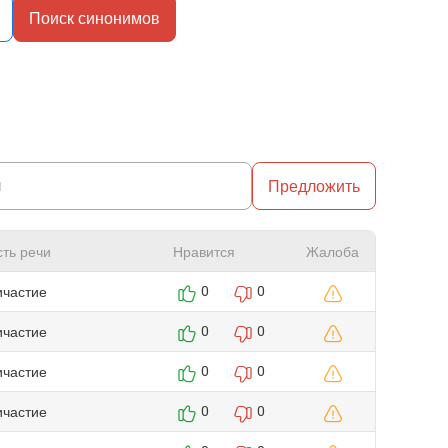
Поиск синонимов
Предложить
сть речи
Нравится
Жалоба
ичастие
0
0
ичастие
0
0
ичастие
0
0
ичастие
0
0