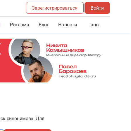
Зарегистрироваться
Войти
Реклама
Блог
англ
Новости
иск синонимов». Для