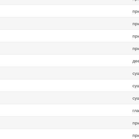
пр
пр
пр
пр
де
су
су
су
гл
пр
пр