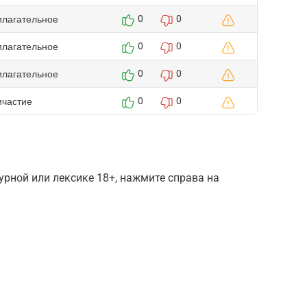
илагательное
0
0
илагательное
0
0
илагательное
0
0
ичастие
0
0
рной или лексике 18+, нажмите справа на