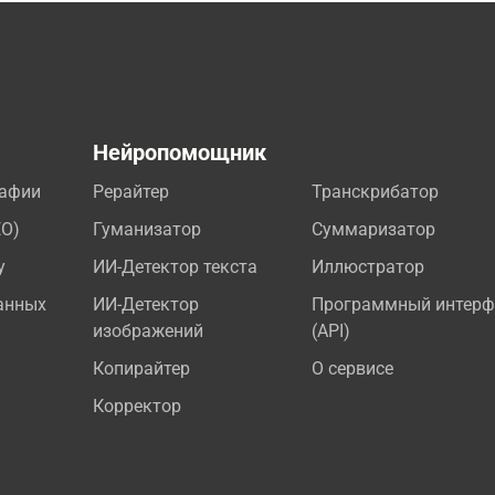
а
Нейропомощник
рафии
Рерайтер
Транскрибатор
EO)
Гуманизатор
Суммаризатор
у
ИИ-Детектор текста
Иллюстратор
анных
ИИ-Детектор
Программный интерф
изображений
(API)
Копирайтер
О сервисе
Корректор