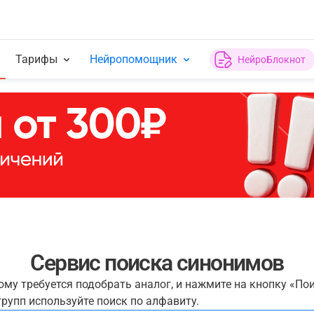
Тарифы
Нейропомощник
НейроБлокнот
Сервис поиска синонимов
рому требуется подобрать аналог, и нажмите на кнопку «По
рупп используйте поиск по алфавиту.