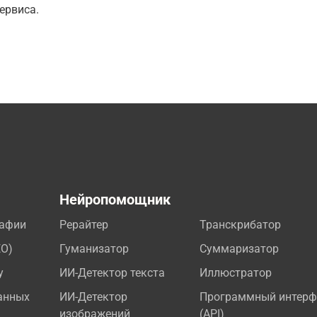
ервиса.
а
Нейропомощник
рафии
Рерайтер
Транскрибатор
EO)
Гуманизатор
Суммаризатор
у
ИИ-Детектор текста
Иллюстратор
анных
ИИ-Детектор
Программный интерф
изображений
(API)