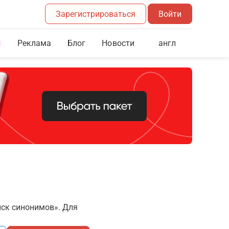
Зарегистрироваться
Войти
Реклама
Блог
англ
Новости
иск синонимов». Для