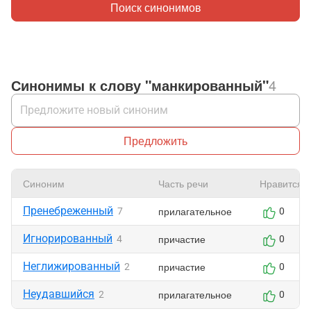
Поиск синонимов
Синонимы к слову "манкированный"
4
Предложить
Синоним
Часть речи
Нравится
Пренебреженный
прилагательное
7
0
Игнорированный
причастие
4
0
Неглижированный
причастие
2
0
Неудавшийся
прилагательное
2
0