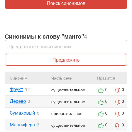
Поиск синонимов
Синонимы к слову "манго"
4
Предложить
Синоним
Часть речи
Нравится
Фрукт
существительное
12
0
0
Дерево
существительное
3
0
0
Сумаховый
прилагательное
6
0
0
Мангифера
существительное
2
0
0