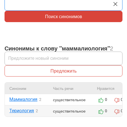
Поиск синонимов
Синонимы к слову "маммалиология"
2
Предложить
Синоним
Часть речи
Нравится
Маммалогия
существительное
2
0
0
Териология
существительное
2
0
0