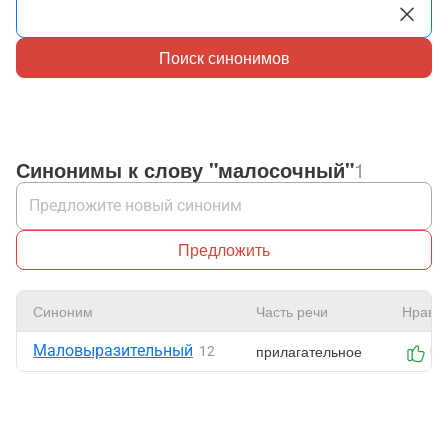
Поиск синонимов
Синонимы к слову "малосочный"
1
Предложить
Синоним
Часть речи
Нрави
Маловыразительный
прилагательное
12
0