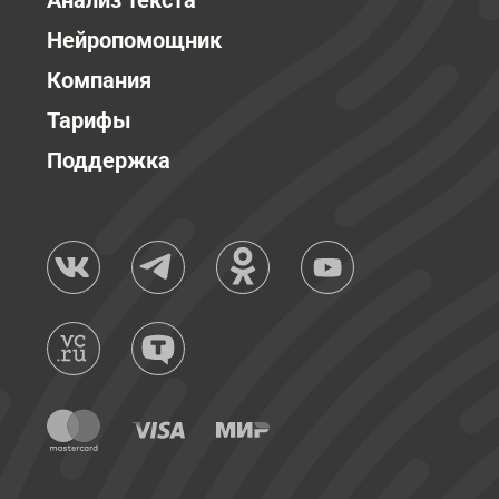
Анализ текста
Нейропомощник
Компания
Тарифы
Поддержка