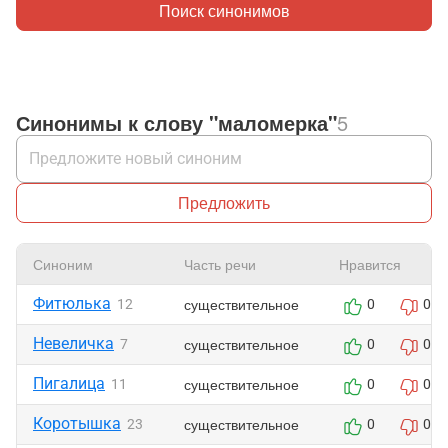
Поиск синонимов
Синонимы к слову "маломерка"
5
Предложить
Синоним
Часть речи
Нравится
Фитюлька
существительное
12
0
0
Невеличка
существительное
7
0
0
Пигалица
существительное
11
0
0
Коротышка
существительное
23
0
0