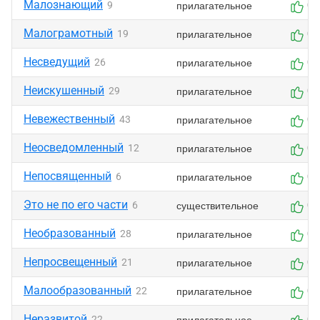
Малознающий
прилагательное
9
0
Малограмотный
прилагательное
19
0
Несведущий
прилагательное
26
0
Неискушенный
прилагательное
29
0
Невежественный
прилагательное
43
0
Неосведомленный
прилагательное
12
0
Непосвященный
прилагательное
6
0
Это не по его части
существительное
6
0
Необразованный
прилагательное
28
0
Непросвещенный
прилагательное
21
0
Малообразованный
прилагательное
22
0
Неразвитой
прилагательное
22
0