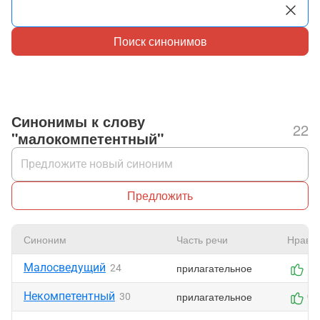
Поиск синонимов
Синонимы к слову
22
"малокомпетентный"
Предложить
Синоним
Часть речи
Нрави
Малосведущий
прилагательное
24
1
Некомпетентный
прилагательное
30
0