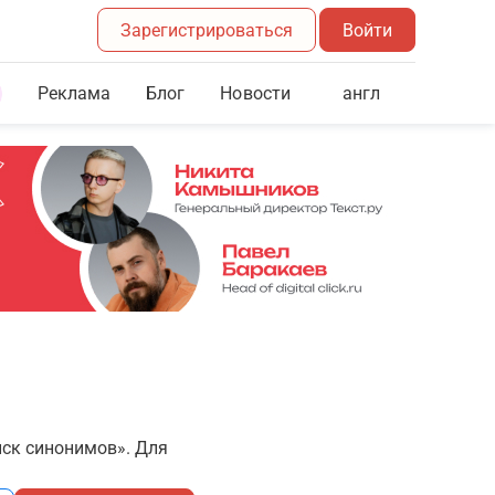
Зарегистрироваться
Войти
Реклама
Блог
англ
Новости
иск синонимов». Для