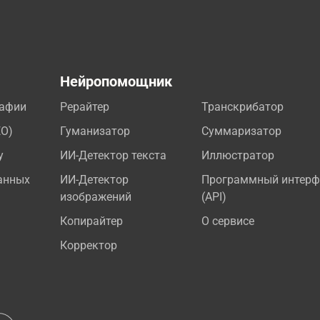
а
Нейропомощник
рафии
Рерайтер
Транскрибатор
EO)
Гуманизатор
Суммаризатор
у
ИИ-Детектор текста
Иллюстратор
анных
ИИ-Детектор
Программный интерф
изображений
(API)
Копирайтер
О сервисе
Корректор