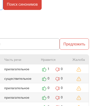
Поиск синонимов
Предложить
Часть речи
Нравится
Жалоба
прилагательное
1
0
существительное
0
0
прилагательное
0
0
прилагательное
0
0