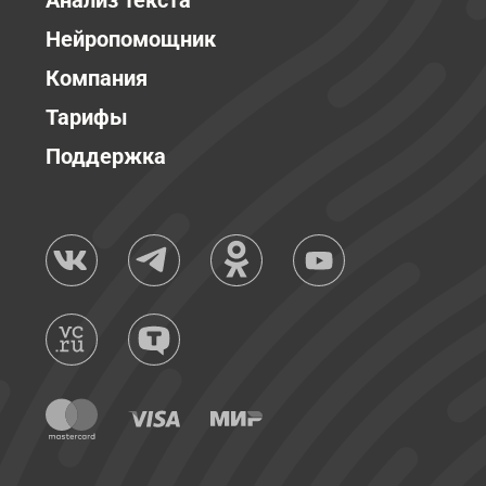
Анализ текста
Нейропомощник
Компания
Тарифы
Поддержка