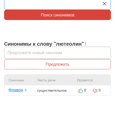
Поиск синонимов
Синонимы к слову "лютеолин"
1
Предложить
Синоним
Часть речи
Нравится
Ж
Флавон
существительное
8
0
0