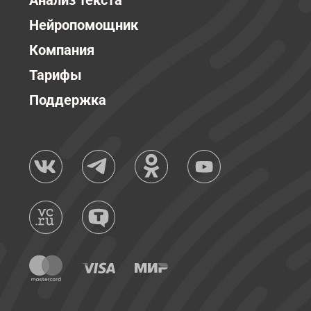
Анализ текста
Нейропомощник
Компания
Тарифы
Поддержка