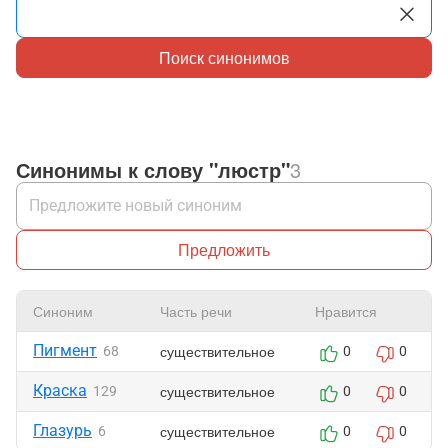
Поиск синонимов
Синонимы к слову "люстр"
3
Предложить
Синоним
Часть речи
Нравится
Пигмент
существительное
68
0
0
Краска
существительное
129
0
0
Глазурь
существительное
6
0
0