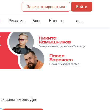
Зарегистрироваться
Войти
Реклама
Блог
англ
Новости
иск синонимов». Для