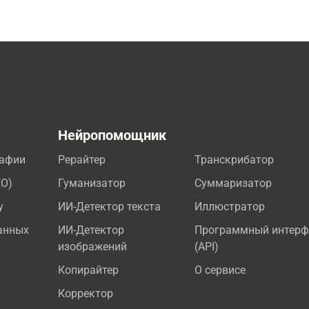
а
Нейропомощник
рафии
Рерайтер
Транскрибатор
EO)
Гуманизатор
Суммаризатор
у
ИИ-Детектор текста
Иллюстратор
анных
ИИ-Детектор
Программный интерф
изображений
(API)
Копирайтер
О сервисе
Корректор