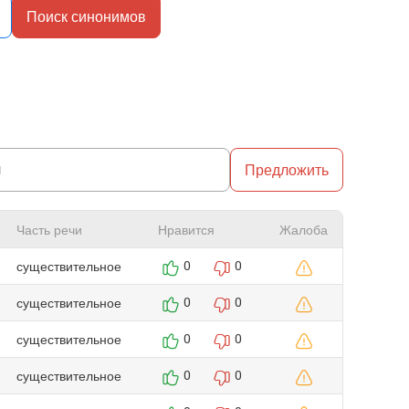
Поиск синонимов
Предложить
Часть речи
Нравится
Жалоба
существительное
0
0
существительное
0
0
существительное
0
0
существительное
0
0