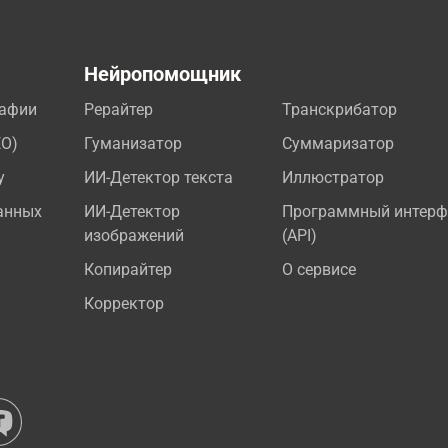
а
Нейропомощник
рафии
Рерайтер
Транскрибатор
EO)
Гуманизатор
Суммаризатор
у
ИИ-Детектор текста
Иллюстратор
анных
ИИ-Детектор
Программный интерф
изображений
(API)
Копирайтер
О сервисе
Корректор