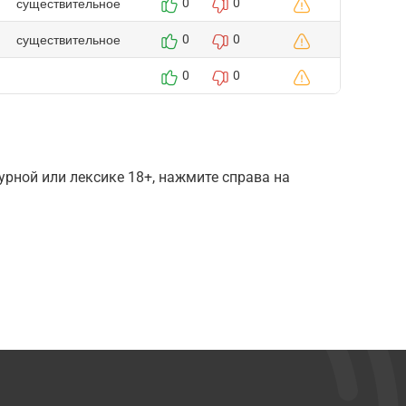
существительное
0
0
существительное
0
0
0
0
рной или лексике 18+, нажмите справа на