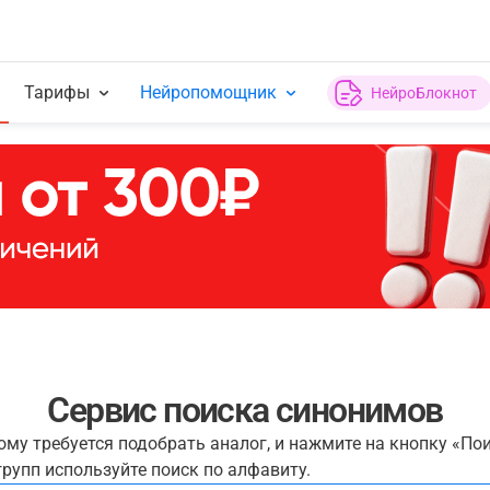
Тарифы
Нейропомощник
НейроБлокнот
Сервис поиска синонимов
рому требуется подобрать аналог, и нажмите на кнопку «По
рупп используйте поиск по алфавиту.