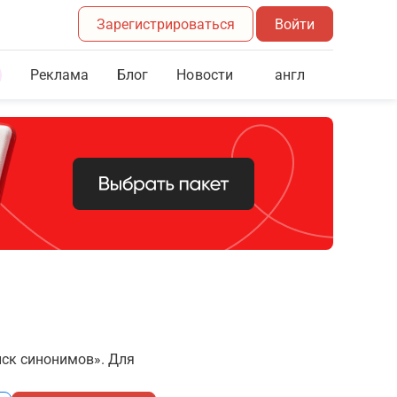
Зарегистрироваться
Войти
Реклама
Блог
англ
Новости
иск синонимов». Для