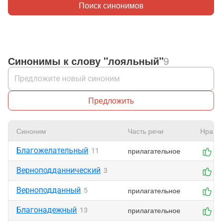
Поиск синонимов
Синонимы к слову "лояльный"
9
Предложить
Синоним
Часть речи
Нрави
Благожелательный
прилагательное
11
2
Верноподданнический
3
0
Верноподданный
прилагательное
5
0
Благонадежный
прилагательное
13
0