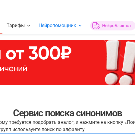
Тарифы
Нейропомощник
НейроБлокнот
Сервис поиска синонимов
рому требуется подобрать аналог, и нажмите на кнопку «По
рупп используйте поиск по алфавиту.