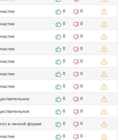
ичастие
0
0
ичастие
0
0
ичастие
0
0
ичастие
0
0
ичастие
0
0
ичастие
0
0
ичастие
0
0
ществительное
0
0
ществительное
0
0
агол в личной форме
0
0
ичастие
0
0