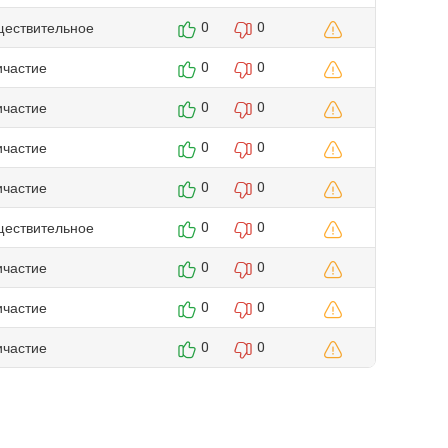
ществительное
0
0
ичастие
0
0
ичастие
0
0
ичастие
0
0
ичастие
0
0
ществительное
0
0
ичастие
0
0
ичастие
0
0
ичастие
0
0