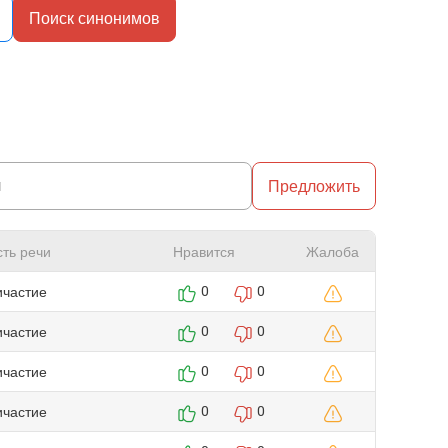
Поиск синонимов
Предложить
сть речи
Нравится
Жалоба
ичастие
0
0
ичастие
0
0
ичастие
0
0
ичастие
0
0