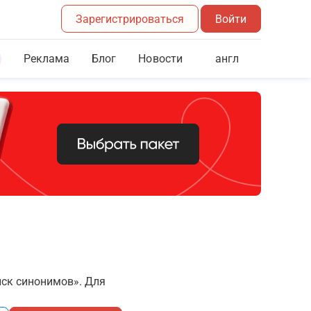
Зарегистрироваться
Войти
Реклама
Блог
англ
Новости
иск синонимов». Для