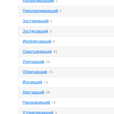
Налавливавший
2
Перелавливавший
2
Застававший
4
Застигавший
3
Изобличавший
8
Схватывавший
49
Уличавший
24
Обличавший
23
Искавший
14
Хватавший
38
Накрывавший
13
Отлавливавший
3