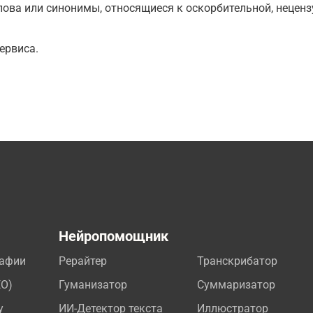
ова или синонимы, относящиеся к оскорбительной, нецензу
ервиса.
а
Нейропомощник
рафии
Рерайтер
Транскрибатор
EO)
Гуманизатор
Суммаризатор
у
ИИ-Детектор текста
Иллюстратор