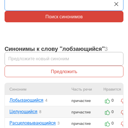
Поиск синонимов
Синонимы к слову "лобзающийся"
3
Предложить
Синоним
Часть речи
Нравится
Лобызающийся
причастие
4
0
Целующийся
причастие
8
0
Расцеловывающийся
причастие
3
0