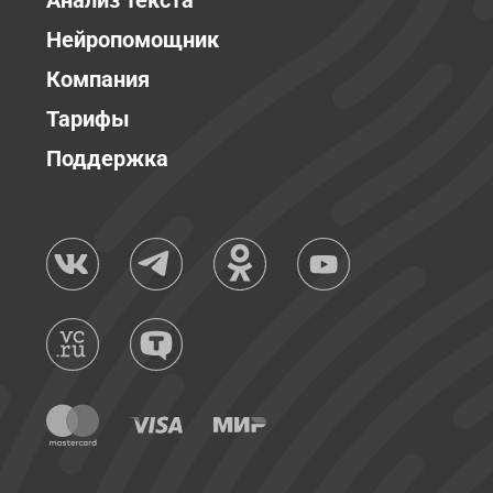
Анализ текста
Нейропомощник
Компания
Тарифы
Поддержка