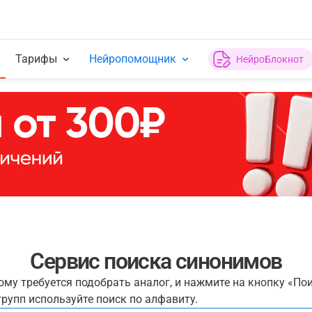
Тарифы
Нейропомощник
НейроБлокнот
Сервис поиска синонимов
рому требуется подобрать аналог, и нажмите на кнопку «По
рупп используйте поиск по алфавиту.