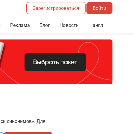
Зарегистрироваться
Войти
Реклама
Блог
англ
Новости
иск синонимов». Для