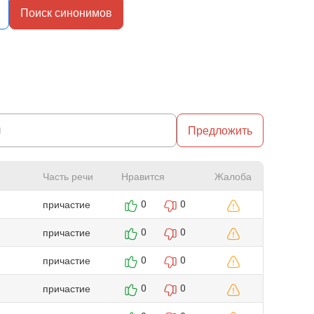
Поиск синонимов
Предложить
Часть речи
Нравится
Жалоба
причастие
0
0
причастие
0
0
причастие
0
0
причастие
0
0