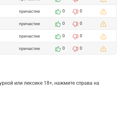
причастие
0
0
причастие
0
0
причастие
0
0
причастие
0
0
рной или лексике 18+, нажмите справа на