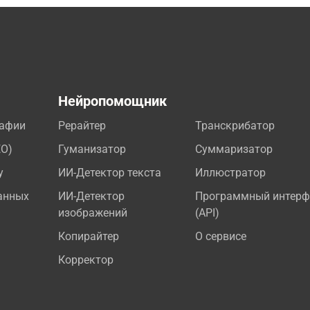
а
Нейропомощник
рафии
Рерайтер
Транскрибатор
EO)
Гуманизатор
Суммаризатор
у
ИИ-Детектор текста
Иллюстратор
анных
ИИ-Детектор
Программный интерф
изображений
(API)
Копирайтер
О сервисе
Корректор