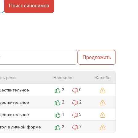
Поиск синонимов
Предложить
сть речи
Нравится
Жалоба
ществительное
2
0
ществительное
2
2
ществительное
1
3
агол в личной форме
2
7