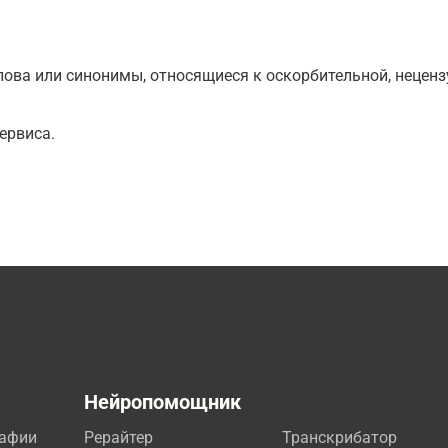
ова или синонимы, относящиеся к оскорбительной, нецензу
ервиса.
а
Нейропомощник
рафии
Рерайтер
Транскрибатор