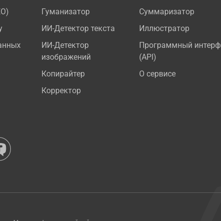
EO)
Гуманизатор
Суммаризатор
у
ИИ-Детектор текста
Иллюстратор
анных
ИИ-Детектор
Программный интерф
изображений
(API)
Копирайтер
О сервисе
Корректор