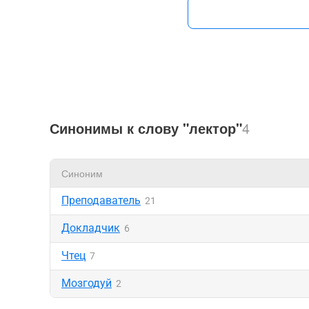
Синонимы к слову "лектор"
4
Синоним
Преподаватель
21
Докладчик
6
Чтец
7
Мозгодуй
2