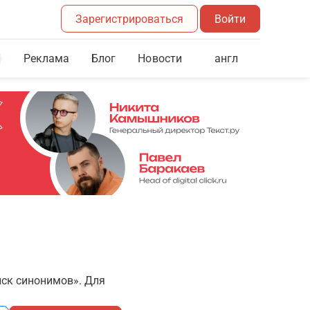
Зарегистрироваться
Войти
Реклама
Блог
англ
Новости
иск синонимов». Для