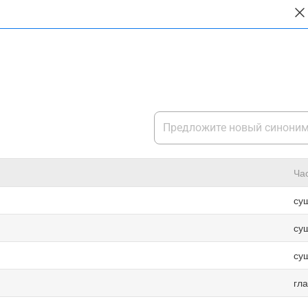
Ча
су
су
су
гл