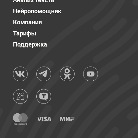
Анализ текста
Нейропомощник
Компания
Тарифы
Поддержка