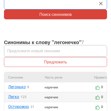
Поиск синонимов
Синонимы к слову "легонечко"
7
Предложить
Синоним
Часть речи
Нравится
Легонько
наречие
8
0
Легко
наречие
123
0
Осторожно
наречие
31
0