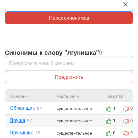
Поиск синонимов
Синонимы к слову "лгунишка"
9
Предложить
Синоним
Часть речи
Нравится
Обманщик
существительное
84
1
0
Вруша
существительное
27
1
0
Врунишка
существительное
10
0
0