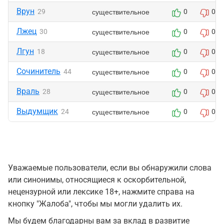
Врун
существительное
29
0
0
Лжец
существительное
30
0
0
Лгун
существительное
18
0
0
Сочинитель
существительное
44
0
0
Враль
существительное
28
0
0
Выдумщик
существительное
24
0
0
Уважаемые пользователи, если вы обнаружили слова
или синонимы, относящиеся к оскорбительной,
нецензурной или лексике 18+, нажмите справа на
кнопку "Жалоба", чтобы мы могли удалить их.
Мы будем благодарны вам за вклад в развитие