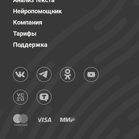
Анализ текста
Нейропомощник
Компания
Тарифы
Поддержка