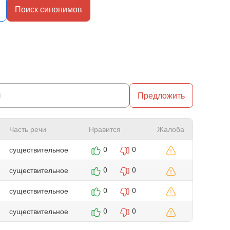
Поиск синонимов
Предложить
Часть речи
Нравится
Жалоба
существительное
0
0
существительное
0
0
существительное
0
0
существительное
0
0