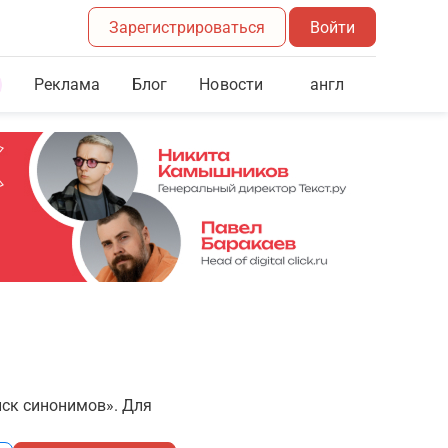
Зарегистрироваться
Войти
Реклама
Блог
англ
Новости
иск синонимов». Для