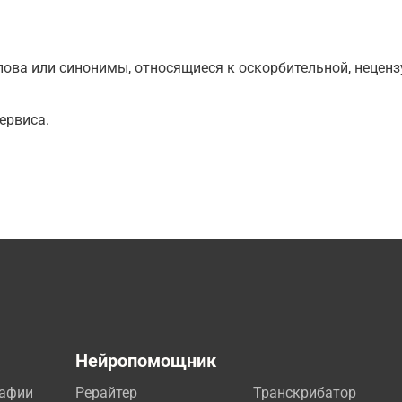
ова или синонимы, относящиеся к оскорбительной, нецензу
ервиса.
а
Нейропомощник
рафии
Рерайтер
Транскрибатор