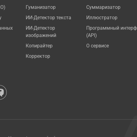
EO)
Гуманизатор
Суммаризатор
у
ИИ-Детектор текста
Иллюстратор
анных
ИИ-Детектор
Программный интерф
изображений
(API)
Копирайтер
О сервисе
Корректор