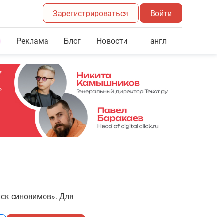
Зарегистрироваться
Войти
Реклама
Блог
англ
Новости
иск синонимов». Для