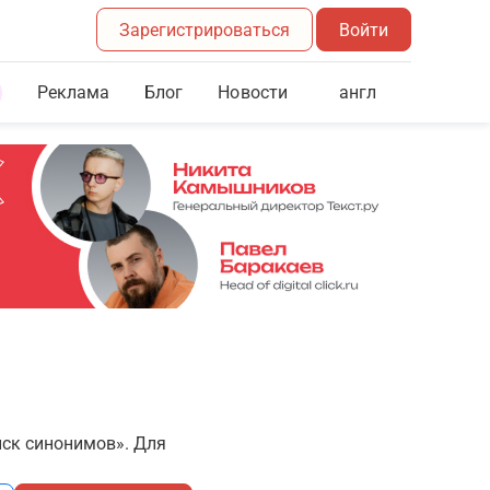
Зарегистрироваться
Войти
Реклама
Блог
англ
Новости
иск синонимов». Для