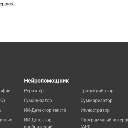
ервиса.
а
Нейропомощник
рафии
Рерайтер
Транскрибатор
EO)
Гуманизатор
Суммаризатор
у
ИИ-Детектор текста
Иллюстратор
анных
ИИ-Детектор
Программный интерф
изображений
(API)