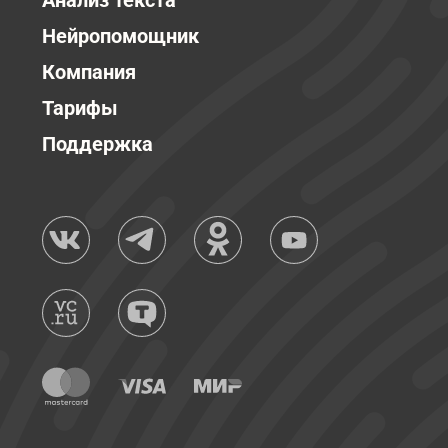
Анализ текста
Нейропомощник
Компания
Тарифы
Поддержка