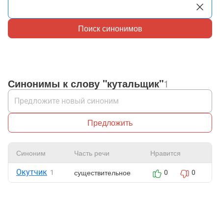
Поиск синонимов
Синонимы к слову "кутальщик"
1
Предложить
Синоним
Часть речи
Нравится
Ж
Окутчик
существительное
1
0
0