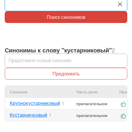
Поиск синонимов
Синонимы к слову "кустарниковый"
2
Предложить
Синоним
Часть речи
Нрави
Крупнокустарниковый
прилагательное
1
0
Кустарничковый
прилагательное
1
0