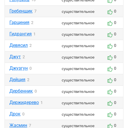
Гребенщик
существительное
7
0
Гарциния
существительное
2
0
Гидрангия
существительное
1
0
Девясил
существительное
2
0
Джут
существительное
2
0
Джузгун
существительное
0
0
Дейция
существительное
2
0
Дербенник
существительное
0
0
Держидерево
существительное
1
0
Дрок
существительное
0
0
Жасмин
существительное
7
0