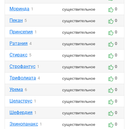
Моринда
существительное
1
0
Пекан
существительное
5
0
Принсепия
существительное
1
0
Ратания
существительное
4
0
Стиракс
существительное
5
0
Строфантус
существительное
1
0
Трифолиата
существительное
4
0
Урема
существительное
6
0
Целаструс
существительное
1
0
Шефердия
существительное
1
0
Эхинопанакс
существительное
1
0