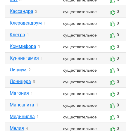
Кассандра
существительное
3
0
Клеродендрум
существительное
1
0
Клетра
существительное
1
0
Коммифора
существительное
1
0
Куннингамия
существительное
1
0
Лициум
существительное
2
0
Лоницера
существительное
3
0
Магония
существительное
1
0
Мансанита
существительное
1
0
Мединилла
существительное
1
0
Мелия
существительное
4
0