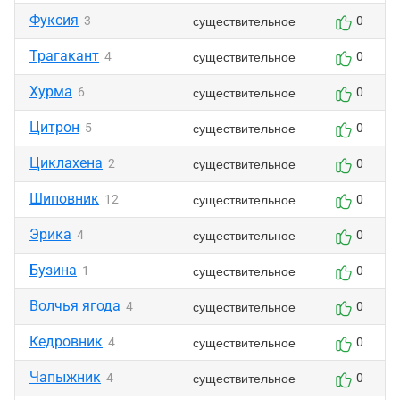
Фуксия
существительное
3
0
Трагакант
существительное
4
0
Хурма
существительное
6
0
Цитрон
существительное
5
0
Циклахена
существительное
2
0
Шиповник
существительное
12
0
Эрика
существительное
4
0
Бузина
существительное
1
0
Волчья ягода
существительное
4
0
Кедровник
существительное
4
0
Чапыжник
существительное
4
0