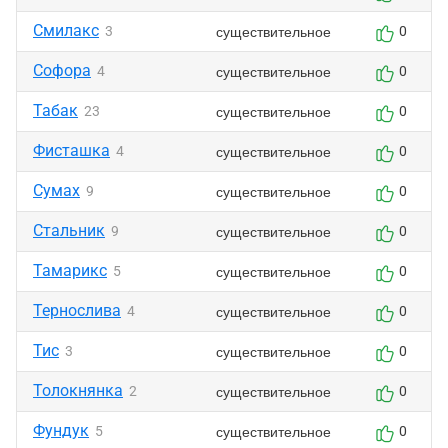
Смилакс
существительное
3
0
Софора
существительное
4
0
Табак
существительное
23
0
Фисташка
существительное
4
0
Сумах
существительное
9
0
Стальник
существительное
9
0
Тамарикс
существительное
5
0
Тернослива
существительное
4
0
Тис
существительное
3
0
Толокнянка
существительное
2
0
Фундук
существительное
5
0