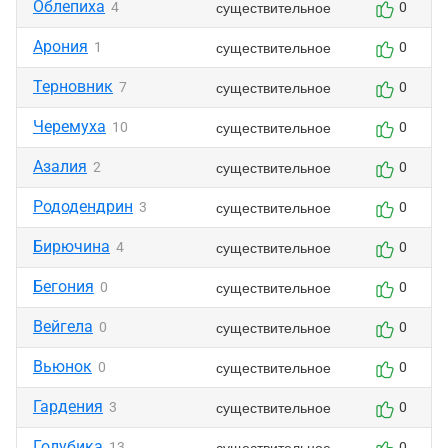
Облепиха
существительное
4
0
Арония
существительное
1
0
Терновник
существительное
7
0
Черемуха
существительное
10
0
Азалия
существительное
2
0
Рододендрин
существительное
3
0
Бирючина
существительное
4
0
Бегония
существительное
0
0
Вейгела
существительное
0
0
Вьюнок
существительное
0
0
Гардения
существительное
3
0
Голубика
существительное
13
0