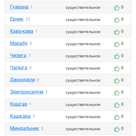
Гуарана
существительное
1
0
Ерник
существительное
22
0
Кава-кава
существительное
1
0
Марабу
существительное
3
0
Чилига
существительное
7
0
Чапыга
существительное
0
0
Джонджли
существительное
0
0
Эритроксилум
существительное
2
0
Кашгар
существительное
1
0
Кашкара
существительное
2
0
Миндальник
существительное
3
0