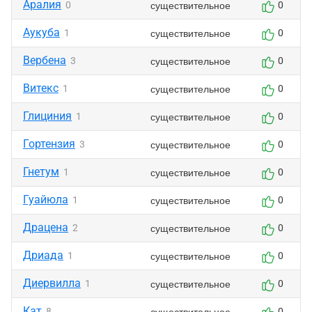
Аралия
существительное
0
0
Аукуба
существительное
1
0
Вербена
существительное
3
0
Витекс
существительное
1
0
Глициния
существительное
1
0
Гортензия
существительное
3
0
Гнетум
существительное
1
0
Гуайюла
существительное
1
0
Драцена
существительное
2
0
Дриада
существительное
1
0
Диервилла
существительное
1
0
Кат
существительное
8
0