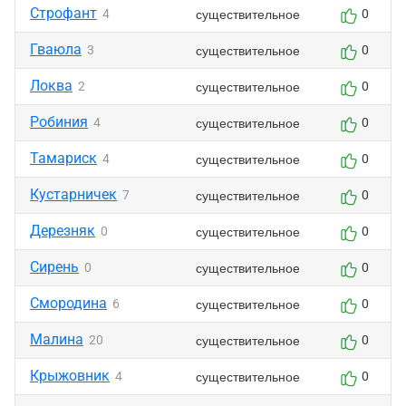
Строфант
существительное
4
0
Гваюла
существительное
3
0
Локва
существительное
2
0
Робиния
существительное
4
0
Тамариск
существительное
4
0
Кустарничек
существительное
7
0
Дерезняк
существительное
0
0
Сирень
существительное
0
0
Смородина
существительное
6
0
Малина
существительное
20
0
Крыжовник
существительное
4
0