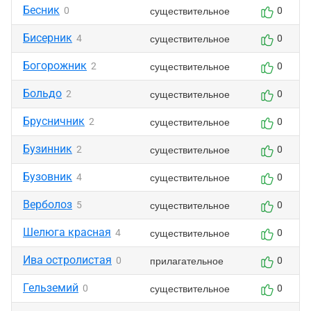
Бесник
существительное
0
0
Бисерник
существительное
4
0
Богорожник
существительное
2
0
Больдо
существительное
2
0
Брусничник
существительное
2
0
Бузинник
существительное
2
0
Бузовник
существительное
4
0
Верболоз
существительное
5
0
Шелюга красная
существительное
4
0
Ива остролистая
прилагательное
0
0
Гельземий
существительное
0
0