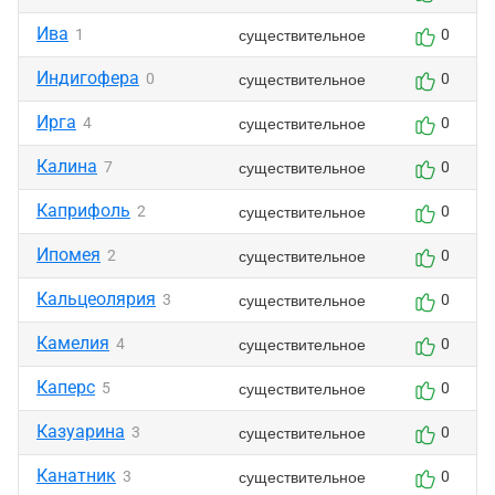
Ива
существительное
1
0
Индигофера
существительное
0
0
Ирга
существительное
4
0
Калина
существительное
7
0
Каприфоль
существительное
2
0
Ипомея
существительное
2
0
Кальцеолярия
существительное
3
0
Камелия
существительное
4
0
Каперс
существительное
5
0
Казуарина
существительное
3
0
Канатник
существительное
3
0