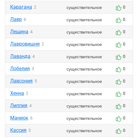
Карагана
существительное
2
0
Лавр
существительное
6
0
Лещина
существительное
4
0
Лавровишня
существительное
2
0
Лаванда
существительное
4
0
Лобелия
существительное
3
0
Лавсония
существительное
5
0
Хенна
существительное
2
0
Липпия
существительное
4
0
Маниок
существительное
6
0
Кассия
существительное
3
0