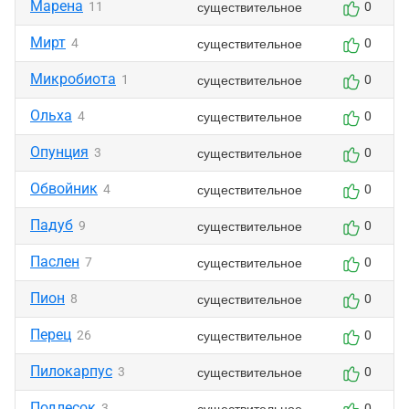
Марена
существительное
11
0
Мирт
существительное
4
0
Микробиота
существительное
1
0
Ольха
существительное
4
0
Опунция
существительное
3
0
Обвойник
существительное
4
0
Падуб
существительное
9
0
Паслен
существительное
7
0
Пион
существительное
8
0
Перец
существительное
26
0
Пилокарпус
существительное
3
0
Подлесок
существительное
3
0