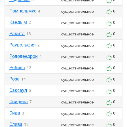
Помпельмус
существительное
4
0
Кандым
существительное
2
0
Ракита
существительное
13
0
Раувольфия
существительное
2
0
Рододендрон
существительное
4
0
Рябина
существительное
12
0
Роза
существительное
14
0
Саксаул
существительное
5
0
Свидина
существительное
7
0
Сида
существительное
3
0
Слива
существительное
12
0