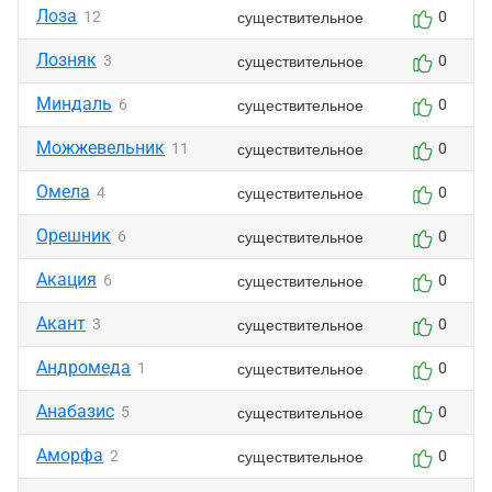
Лоза
существительное
12
0
Лозняк
существительное
3
0
Миндаль
существительное
6
0
Можжевельник
существительное
11
0
Омела
существительное
4
0
Орешник
существительное
6
0
Акация
существительное
6
0
Акант
существительное
3
0
Андромеда
существительное
1
0
Анабазис
существительное
5
0
Аморфа
существительное
2
0