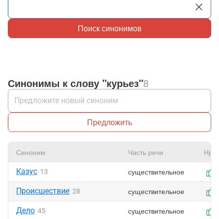
Поиск синонимов
Синонимы к слову "курьез"
8
Предложить
Синоним
Часть речи
Нрав
Казус
существительное
13
Происшествие
существительное
28
Дело
существительное
45