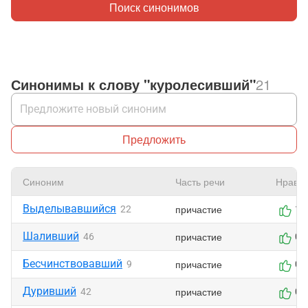
Поиск синонимов
Синонимы к слову "куролесивший"
21
Предложить
Синоним
Часть речи
Нравит
Выделывавшийся
причастие
22
1
Шаливший
причастие
46
0
Бесчинствовавший
причастие
9
0
Дуривший
причастие
42
0