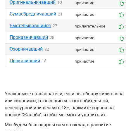
Оригинальничавший
причастие
10
0
Сумасбродничавший
причастие
21
0
Выстебывавшийся
прилагательное
27
0
Проказничавший
причастие
28
0
Озорничавший
причастие
22
0
Проказивший
причастие
18
0
Уважаемые пользователи, если вы обнаружили слова
или синонимы, относящиеся к оскорбительной,
нецензурной или лексике 18+, нажмите справа на
кнопку "Жалоба", чтобы мы могли удалить их.
Мы будем благодарны вам за вклад в развитие