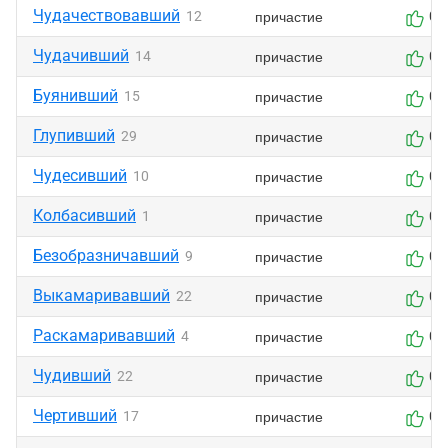
Чудачествовавший
причастие
12
0
Чудачивший
причастие
14
0
Буянивший
причастие
15
0
Глупивший
причастие
29
0
Чудесивший
причастие
10
0
Колбасивший
причастие
1
0
Безобразничавший
причастие
9
0
Выкамаривавший
причастие
22
0
Раскамаривавший
причастие
4
0
Чудивший
причастие
22
0
Чертивший
причастие
17
0